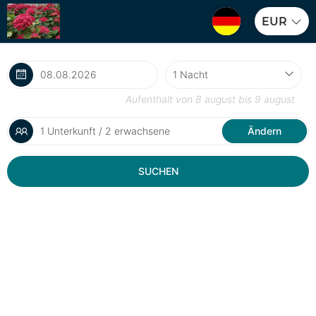
EUR
Aufenthalt von
8 august
bis
9 august
1 Unterkunft / 2 erwachsene
Ändern