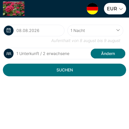
EUR
Aufenthalt von
8 august
bis
9 august
1 Unterkunft / 2 erwachsene
Ändern