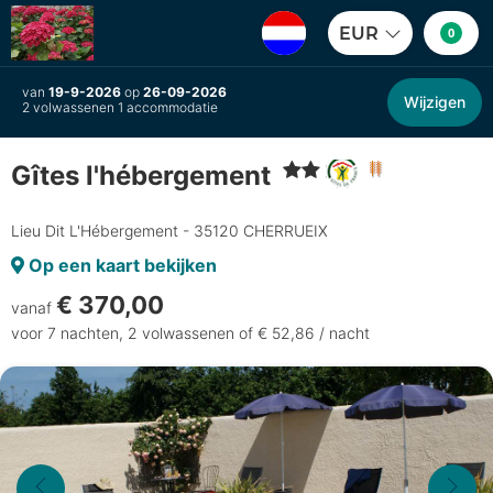
EUR
0
van
19-9-2026
op
26-09-2026
Wijzigen
2 volwassenen 1 accommodatie
Gîtes l'hébergement
Lieu Dit L'Hébergement - 35120 CHERRUEIX
Op een kaart bekijken
€ 370,00
vanaf
voor 7 nachten, 2 volwassenen of € 52,86 / nacht