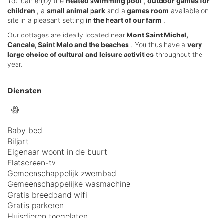
You can enjoy the
heated swimming pool
,
outdoor games for
children
, a
small animal park
and a
games room
available on
site in a pleasant setting
in the heart of our farm
.
Our cottages are ideally located near
Mont Saint Michel,
Cancale, Saint Malo and the beaches
. You thus have a
very
large choice of cultural and leisure activities
throughout the
year.
Diensten
Baby bed
Biljart
Eigenaar woont in de buurt
Flatscreen-tv
Gemeenschappelijk zwembad
Gemeenschappelijke wasmachine
Gratis breedband wifi
Gratis parkeren
Huisdieren toegelaten