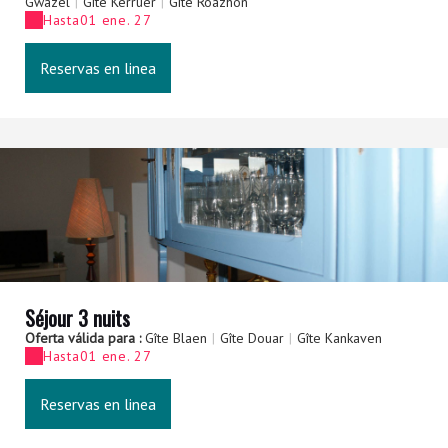
Gwazel
|
Gîte Kerruer
|
Gîte Roazhon
Hasta
01 ene. 27
Reservas en linea
Séjour 3 nuits
Oferta válida para :
Gîte Blaen
|
Gîte Douar
|
Gîte Kankaven
Hasta
01 ene. 27
Reservas en linea