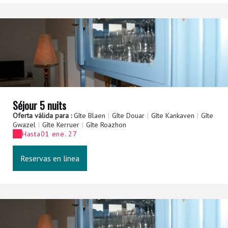
Séjour 5 nuits
Oferta válida para :
Gîte Blaen
|
Gîte Douar
|
Gîte Kankaven
|
Gîte
Gwazel
|
Gîte Kerruer
|
Gîte Roazhon
Hasta
01 ene. 27
Reservas en linea