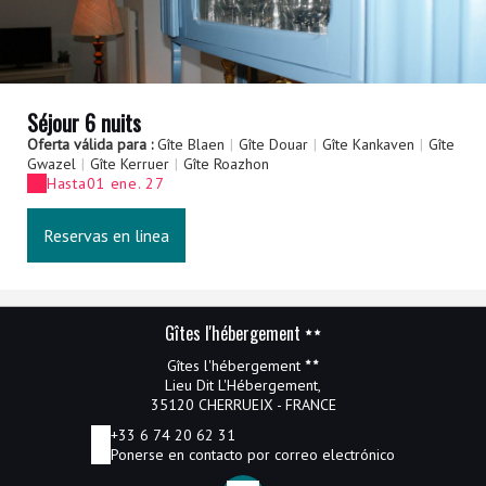
Séjour 6 nuits
Oferta válida para :
Gîte Blaen
|
Gîte Douar
|
Gîte Kankaven
|
Gîte
Gwazel
|
Gîte Kerruer
|
Gîte Roazhon
Hasta
01 ene. 27
Reservas en linea
Gîtes l'hébergement
Gîtes l'hébergement
Lieu Dit L'Hébergement,
35120 CHERRUEIX - FRANCE
+33 6 74 20 62 31
Ponerse en contacto por correo electrónico