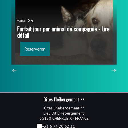
vanaf 5 €
van
Forfait jour par animal de compagnie - Lire
détail
Lo
Reserveren
Gîtes l'hébergement
Gîtes l'hébergement
Lieu Dit L'Hébergement,
35120 CHERRUEIX - FRANCE
+33 6 74 20 62 31