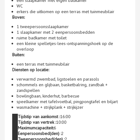
een slaapkamer met eigen badkamer
WC
erkers die uitkomen op een terras met tuinmeubilair
Boven:
1 tweepersoonsslaapkamer
1 slaapkamer met 2 eenpersoonsbedden
ruime badkamer met toilet
een kleine spelletjes-lees-ontspanningshoek op de
overloop
Buiten:
een terras met tuinmeubilair
Diensten op locatie:
verwarmd zwembad, ligstoelen en parasols
schommels en glijbaan, basketbalring, zandbak +
zandspellen
bowlingbaan, kinderhut, barbecue
speelkamer met tafelvoetbal, pingpongtafel en biljart
wasmachine + strijkplank + strijkijzer
Tijdstip van aankomst :
16:00
Tijdstip van vertrek :
10:00
Maximumcapaciteit:
6
Eenpersoonsbed(den) :
2
Tweepersoonsbed(den) :
2