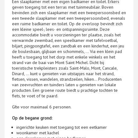
Een slaapkamer met een eigen badkamer en toilet. Erkers
geven toegang tot een terras met tuinmeubilair. Boven
bevinden zich een slaapkamer met een tweepersoonsbed en
een tweede slaapkamer met een tweepersoonsbed, evenals
een ruime badkamer en toilet. Op de overloop bevindt zich
een kleine speel-, lees- en ontspanningsruimte. Deze
accommodatie biedt u voorzieningen ter plaatse, zoals het
verwarmde zwembad, een speelkamer met tafelvoetbal,
biljart, pingpongtafel, een zandbak en een kinderhut, een jeu
de boulesbaan, glijbaan en schommels, ... Via een klein pad
heeft u toegang tot het dorp met enkele winkels en het
strand van de baai van Mont Saint Michel. Dicht bij
toeristische trekpleisters zoals Saint-Malo, Mont, Cancale,
Dinard, ... kunt u genieten van uitstapjes naar het strand,
fietsen, vissen, wandelen, strandzeilen, hiken... Producenten
van zeevruchten en tuinders laten u genieten van lokale
producten. Een groene route biedt u prachtige tochten te
fiets, te voet of te paard.
Gîte voor maximaal 6 personen.
Op de begane grond:
ingerichte keuken met toegang tot een eetkamer
woonkamer met kachel