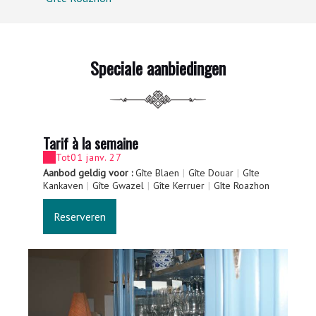
Speciale aanbiedingen
Tarif à la semaine
Sé
Tot
01 janv. 27
Aanbod geldig voor :
Gîte Blaen
|
Gîte Douar
|
Gîte
Aa
Kankaven
|
Gîte Gwazel
|
Gîte Kerruer
|
Gîte Roazhon
Ka
Reserveren